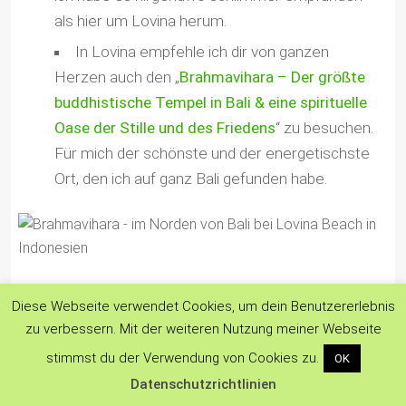
als hier um Lovina herum.
In Lovina empfehle ich dir von ganzen
Herzen auch den „
Brahmavihara – Der größte
buddhistische Tempel in Bali & eine spirituelle
Oase der Stille und des Friedens
“ zu besuchen.
Für mich der schönste und der energetischste
Ort, den ich auf ganz Bali gefunden habe.
Diese Webseite verwendet Cookies, um dein Benutzererlebnis
zu verbessern. Mit der weiteren Nutzung meiner Webseite
Kann ich dich mit meiner Reise-Erlebnis für eine
stimmst du der Verwendung von Cookies zu.
OK
solche Sightseeing Tour von Ubud nach Lovina
(oder
Datenschutzrichtlinien
umgekehrt) begeistern? Hast du schon etwas