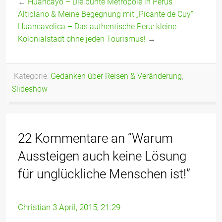
←
Huancayo – Die bunte Metropole in Perus
Ängsten: Ein
Aufgabe ist es
Altiplano & Meine Begegnung mit „Picante de Cuy“
ganz anderer
glücklich zu
Huancavelica – Das authentische Peru: kleine
Ansatz!
sein!
Kolonialstadt ohne jeden Tourismus!
→
Kategorie:
Gedanken über Reisen & Veränderung
,
Slideshow
22 Kommentare an “Warum
Aussteigen auch keine Lösung
für unglückliche Menschen ist!”
Christian
3 April, 2015, 21:29