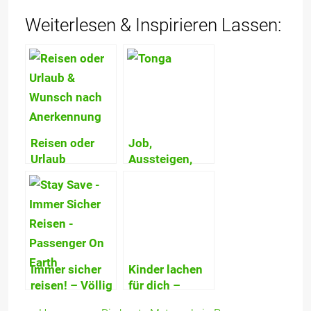
Weiterlesen & Inspirieren Lassen:
Reisen oder
Job,
Urlaub
Aussteigen,
machen? –
Reisen,
Schubladen,
Bloggen,
Werte & der
Digitaler
Wunsch nach
Nomade? Was
Anerkennung
macht wirklich
glücklich?
Immer sicher
Kinder lachen
reisen! – Völlig
für dich –
frei von
Unser wahre