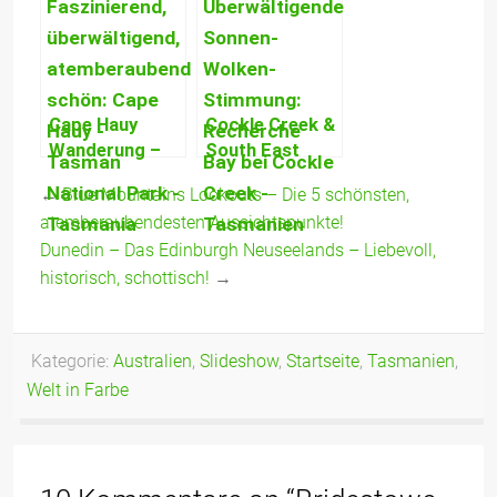
Spaß,
Küste, Wildlife
spektakuläre
& leuchtend
Klippen &
türkise
beeindruckende
Wineglass Bay!
Cape Hauy
Cockle Creek &
Tierwelt!
Wanderung –
South East
Tasman
Cape – Ein
←
Blue Mountains Lookouts – Die 5 schönsten,
National Park
Paradies & das
atemberaubendesten Aussichtspunkte!
von seiner
südlichste
Dunedin – Das Edinburgh Neuseelands – Liebevoll,
spektakulärsten
Ende
Seite
Australiens!
historisch, schottisch!
→
Kategorie:
Australien
,
Slideshow
,
Startseite
,
Tasmanien
,
Welt in Farbe