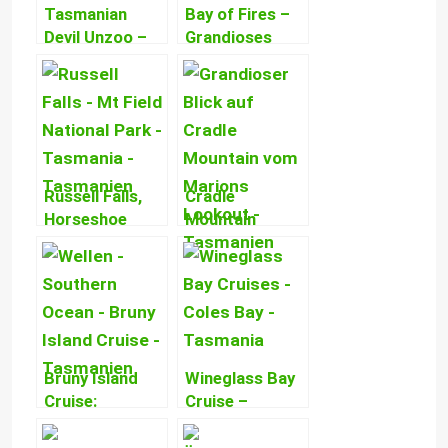
Tasmanian
Bay of Fires –
Devil Unzoo –
Grandioses
Tasmanische
Farbenparadies
Teufel &
& schönste
Tasmaniens
Küste
Wildlife ganz
Tasmaniens!
anders erleben!
Russell Falls,
Cradle
Horseshoe
Mountain
Falls, Lady
Wanderung –
Barron Falls –
Faszinierende
Mt Field
Ausblicke &
National Park
eine
wunderschön!
atemberaubend
schöne Tour!
Bruny Island
Wineglass Bay
Cruise:
Cruise –
Speedboot-
Pittoreske
Abenteuer,
Freycinet