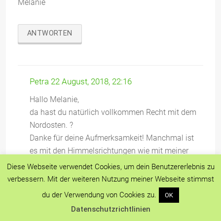
Melanie
ANTWORTEN
Petra
22 August, 2018, 22:16
Hallo Melanie,
da hast du natürlich vollkommen Recht mit dem
Nordosten. ?
Danke für deine Aufmerksamkeit! Manchmal ist
es mit den Himmelsrichtungen wie mit meiner
Links/Rechts-Schwäche. Sie verdrehen sich
Diese Webseite verwendet Cookies, um dein Benutzererlebnis zu
heimlich und am nächsten Tag steht die Welt auf
verbessern. Mit der weiteren Nutzung meiner Webseite stimmst
der anderen Seite. ?
du der Verwendung von Cookies zu.
OK
Sonnige Grüße
Datenschutzrichtlinien
Petra