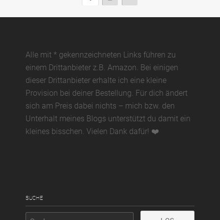
der
Page
Beiträge
Alle mit * gekennzeichneten Links führen zu
einem Drittanbieter z.B. Amazon. Bei einigen
dieser Drittanbieter erhalte ich eine kleine
Provision bei deiner Bestellung. Für dich ändert
sich am Preis dabei nichts – mich bzw. den
Unterhalt meines Blogs unterstützt du damit ein
kleines bisschen. Vielen Dank dafür! ❤️
SUCHE