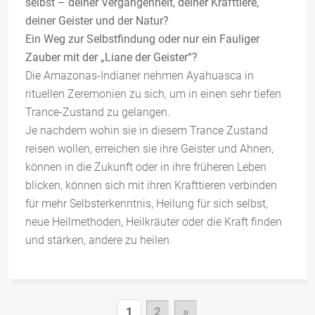
selbst – deiner Vergangenheit, deiner Krafttiere,
deiner Geister und der Natur?
Ein Weg zur Selbstfindung oder nur ein Fauliger
Zauber mit der „Liane der Geister“?
Die Amazonas-Indianer nehmen Ayahuasca in
rituellen Zeremonien zu sich, um in einen sehr tiefen
Trance-Zustand zu gelangen.
Je nachdem wohin sie in diesem Trance Zustand
reisen wollen, erreichen sie ihre Geister und Ahnen,
können in die Zukunft oder in ihre früheren Leben
blicken, können sich mit ihren Krafttieren verbinden
für mehr Selbsterkenntnis, Heilung für sich selbst,
neue Heilmethoden, Heilkräuter oder die Kraft finden
und stärken, andere zu heilen.
Seitennummerierung
Next
1
2
»