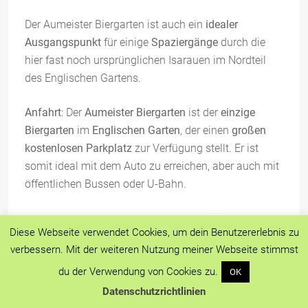
Der Aumeister Biergarten ist auch ein
idealer
Ausgangspunkt
für einige
Spaziergänge
durch die
hier fast noch ursprünglichen Isarauen im Nordteil
des Englischen Gartens.
Anfahrt
: Der
Aumeister Biergarten
ist der
einzige
Biergarten
im
Englischen Garten
, der einen
großen
kostenlosen Parkplatz
zur Verfügung stellt. Er ist
somit ideal mit dem Auto zu erreichen, aber auch mit
öffentlichen Bussen oder U-Bahn.
Diese Webseite verwendet Cookies, um dein Benutzererlebnis zu
verbessern. Mit der weiteren Nutzung meiner Webseite stimmst
Der Tivoli Pavillon – Kiosk mit
du der Verwendung von Cookies zu.
OK
kleinem Biergarten
Datenschutzrichtlinien