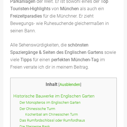
Parkanlagen
der Welt. Er ist sowohl eines der
Top
Touristen-Highlights
von
München
als auch ein
Freizeitparadies
für die Münchner. Er zieht
Bewegungs- wie Ruhesuchende gleichermaßen in
seinen Bann.
Alle Sehenswürdigkeiten, die
schönsten
Spaziergänge & Seiten des Englischen Gartens
sowie
viele
Tipps
für einen
perfekten München-Tag
im
Freien verrate ich dir in meinem Beitrag.
Inhalt
[
Ausblenden
]
Historische Bauwerke im Englischen Garten
Der Monopteros im Englischen Garten
Der Chinesische Turm
Kocherlball am Chinesischen Turm
Das Rumfordschlössl oder Rumfordhaus
Die Steinerne Bank