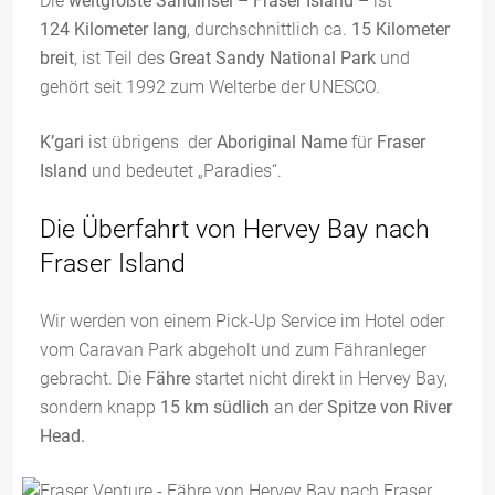
Die
weltgrößte Sandinsel
–
Fraser Island
– ist
124 Kilometer lang
, durchschnittlich ca.
15 Kilometer
breit
, ist Teil des
Great Sandy National Park
und
gehört seit 1992 zum Welterbe der UNESCO.
K’gari
ist übrigens der
Aboriginal Name
für
Fraser
Island
und bedeutet „Paradies“.
Die Überfahrt von Hervey Bay nach
Fraser Island
Wir werden von einem Pick-Up Service im Hotel oder
vom Caravan Park abgeholt und zum Fähranleger
gebracht. Die
Fähre
startet nicht direkt in Hervey Bay,
sondern knapp
15 km südlich
an der
Spitze von River
Head.