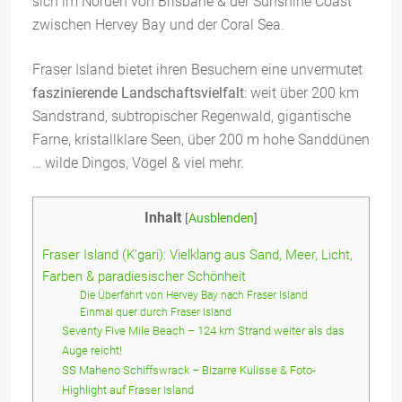
sich im Norden von Brisbane & der Sunshine Coast
zwischen Hervey Bay und der Coral Sea.
Fraser Island bietet ihren Besuchern eine unvermutet
faszinierende Landschaftsvielfalt
: weit über 200 km
Sandstrand, subtropischer Regenwald, gigantische
Farne, kristallklare Seen, über 200 m hohe Sanddünen
… wilde Dingos, Vögel & viel mehr.
Inhalt
[
Ausblenden
]
Fraser Island (K’gari): Vielklang aus Sand, Meer, Licht,
Farben & paradiesischer Schönheit
Die Überfahrt von Hervey Bay nach Fraser Island
Einmal quer durch Fraser Island
Seventy Five Mile Beach – 124 km Strand weiter als das
Auge reicht!
SS Maheno Schiffswrack – Bizarre Kulisse & Foto-
Highlight auf Fraser Island