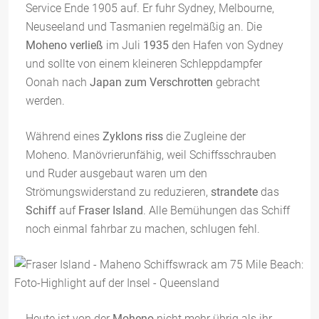
Service Ende 1905 auf. Er fuhr Sydney, Melbourne,
Neuseeland und Tasmanien regelmäßig an. Die
Moheno verließ
im Juli
1935
den Hafen von Sydney
und sollte von einem kleineren Schleppdampfer
Oonah nach
Japan zum Verschrotten
gebracht
werden.
Während eines
Zyklons
riss
die Zugleine der
Moheno. Manövrierunfähig, weil Schiffsschrauben
und Ruder ausgebaut waren um den
Strömungswiderstand zu reduzieren,
strandete
das
Schiff
auf
Fraser Island
. Alle Bemühungen das Schiff
noch einmal fahrbar zu machen, schlugen fehl.
Heute ist von der
Moheno
nicht mehr übrig als ihr