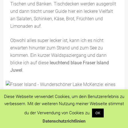
Tischen und Bänken. Tischdecken werden ausgerollt
und dann tischt unser Guide hier ein leckere Vielfalt
an Salaten, Schinken, Käse, Brot, Früchten und
Limonaden auf.
Obwohl alles super lecker ist, kann ich es nicht
erwarten hinunter zum Strand und zum See zu
kommen. Ein kurzer Waldspaziergang und dann
blicke ich auf diese
leuchtend blaue Fraser Island
Juwel
.
Diese Webseite verwendet Cookies, um dein Benutzererlebnis zu
verbessern. Mit der weiteren Nutzung meiner Webseite stimmst
Schneeweißer Sand
,
glasklares Wasser
, das in allen
du der Verwendung von Cookies zu.
OK
Blautönen leuchtet und rundherum ein
sattgrüner
Mantel aus Wald
– das ist der
Lake McKenzie
auf
Datenschutzrichtlinien