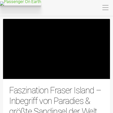
Faszination Fraser Island –
Inbegriff von Paradies &
größte Sandinsel der Welt