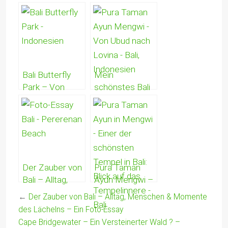
über ein Traum-
buddhistische
Strand-
Tempel in Bali &
Paradies in
eine spirituelle
Indonesien
Oase der Stille
und des
Friedens
Bali Butterfly
Mein
Park – Von
schönstes Bali
Schönen,
Erlebnis –
Schrecken &
Sightseeing-
den Meistern
Tour von Ubud
der Tarnung! –
nach Lovina!
Taman Kupu
Kupu
Der Zauber von
Pura Taman
Bali – Alltag,
Ayun Mengwi –
Menschen &
Schwimmender
←
Der Zauber von Bali – Alltag, Menschen & Momente
Momente des
Garten & einer
des Lächelns – Ein Foto-Essay
Lächelns – Ein
der schönsten
Cape Bridgewater – Ein Versteinerter Wald ? –