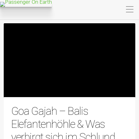
Goa Gajah – Balis
Elefantenhöhle & Was
verbirgt sich im Schlund