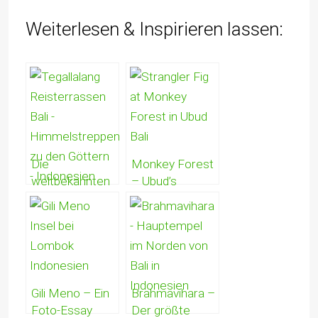
Weiterlesen & Inspirieren lassen:
Die
Monkey Forest
weltbekannten
– Ubud’s
Reisterrassen
Heiliger
von Bali – Die
Affenwald, der
Reisgöttin &
Tempel des
das unendlich
Todes, die
grüne
Drachenbrücke
Hinterland
& die Heilige
Gili Meno – Ein
Brahmavihara –
Quelle
Foto-Essay
Der größte