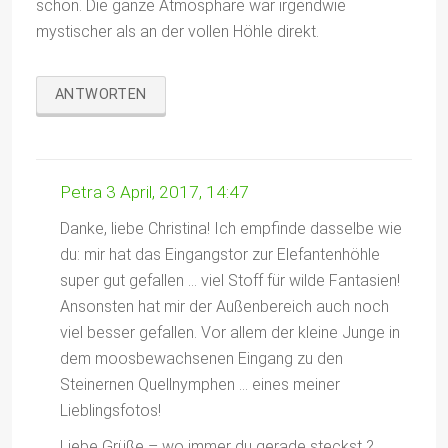
schön. Die ganze Atmosphäre war irgendwie
mystischer als an der vollen Höhle direkt.
ANTWORTEN
Petra
3 April, 2017, 14:47
Danke, liebe Christina! Ich empfinde dasselbe wie
du: mir hat das Eingangstor zur Elefantenhöhle
super gut gefallen … viel Stoff für wilde Fantasien!
Ansonsten hat mir der Außenbereich auch noch
viel besser gefallen. Vor allem der kleine Junge in
dem moosbewachsenen Eingang zu den
Steinernen Quellnymphen … eines meiner
Lieblingsfotos!
Liebe Grüße – wo immer du gerade steckst ?