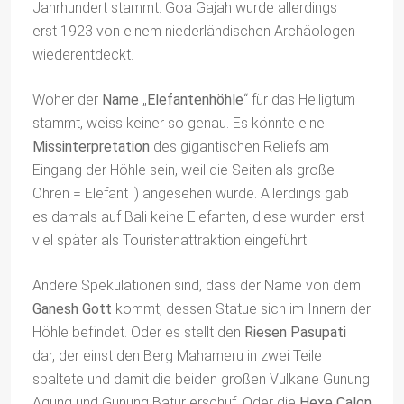
Jahrhundert stammt. Goa Gajah wurde allerdings
erst 1923 von einem niederländischen Archäologen
wiederentdeckt.
Woher der
Name
„
Elefantenhöhle
“ für das Heiligtum
stammt, weiss keiner so genau. Es könnte eine
Missinterpretation
des gigantischen Reliefs am
Eingang der Höhle sein, weil die Seiten als große
Ohren = Elefant :) angesehen wurde. Allerdings gab
es damals auf Bali keine Elefanten, diese wurden erst
viel später als Touristenattraktion eingeführt.
Andere Spekulationen sind, dass der Name von dem
Ganesh Gott
kommt, dessen Statue sich im Innern der
Höhle befindet. Oder es stellt den
Riesen Pasupati
dar, der einst den Berg Mahameru in zwei Teile
spaltete und damit die beiden großen Vulkane Gunung
Agung und Gunung Batur erschuf. Oder die
Hexe Calon