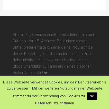
Alle mit * gekennzeichneten Links führen zu einem
Drittanbieter z.B. Amazon. Bei einigen dieser
Drittanbieter erhalte ich eine kleine Provision bei
deiner Bestellung. Für dich ändert sich am Preis
dabei nichts – mich bzw. den Unterhalt meines
Blogs unterstützt du damit ein kleines bisschen.
Vielen Dank dafür! ❤️
Diese Webseite verwendet Cookies, um dein Benutzererlebnis
zu verbessern. Mit der weiteren Nutzung meiner Webseite
stimmst du der Verwendung von Cookies zu.
OK
Datenschutzrichtlinien
SUCHE