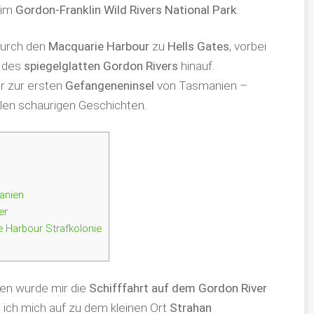
im
Gordon-Franklin Wild Rivers National Park
.
durch den
Macquarie Harbour
zu
Hells Gates
, vorbei
f des
spiegelglatten Gordon Rivers
hinauf.
r zur ersten
Gefangeneninsel
von Tasmanien –
elen schaurigen Geschichten.
anien
er
e Harbour Strafkolonie
en wurde mir die
Schifffahrt auf dem Gordon River
ich mich auf zu dem kleinen Ort
Strahan