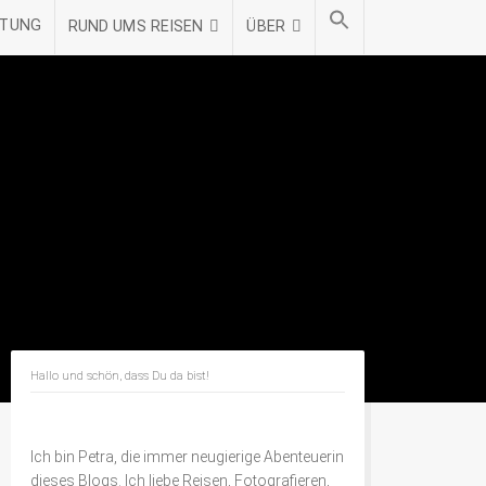
STUNG
RUND UMS REISEN
ÜBER
Hallo und schön, dass Du da bist!
Ich bin Petra, die immer neugierige Abenteuerin
dieses Blogs. Ich liebe Reisen, Fotografieren,