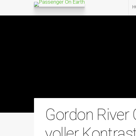
H
Gordon River 
voller Kontrast