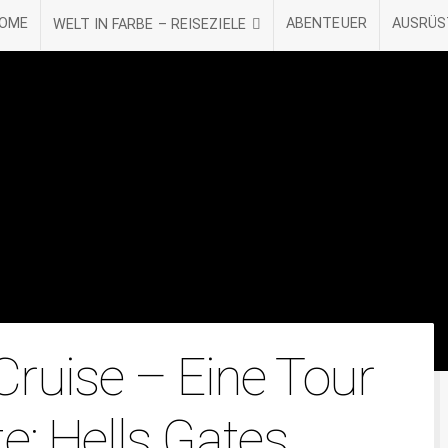
OME
ABENTEUER
AUSRÜ
WELT IN FARBE – REISEZIELE
Cruise – Eine Tour
e: Hells Gates,