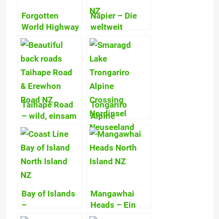
Forgotten
Napier – Die
World Highway
weltweit
– Neuseelands
schönste Stadt
schönste &
im Art-déco-
spektakulärste
Stil!
Nebenstraße!
Taihape Road
Tongariro
– wild, einsam
Alpine
und schön! –
Crossing –
Neuseeland’s
Detaillierte
Nebenstraßen
Tour & eine
ein
Wanderung
Naturerlebnis!
voller
Farbexplosionen
Bay of Islands
Mangawhai
–
Heads – Ein
Wunderschöne
Ort, um die