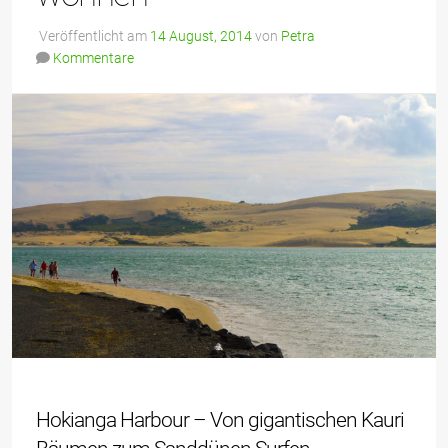
Veröffentlicht am
14 August, 2014
von
Petra
Kommentare
Hokianga Harbour – Von gigantischen Kauri