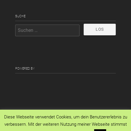
SUCHE
POWERED BY
Copyright © 2026 · All Rights Reserved ·
Diese Webseite verwendet Cookies, um dein Benutzererlebnis zu
Passenger On Earth
·
Impressum
·
verbessern. Mit der weiteren Nutzung meiner Webseite stimmst