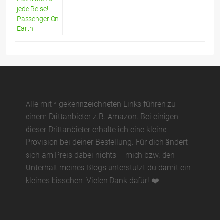
Alle mit * gekennzeichneten Links führen zu
einem Drittanbieter z.B. Amazon. Bei einigen
dieser Drittanbieter erhalte ich eine kleine
Provision bei deiner Bestellung. Für dich ändert
sich am Preis dabei nichts – mich bzw. den
Unterhalt meines Blogs unterstützt du damit ein
kleines bisschen. Vielen Dank dafür! ❤️