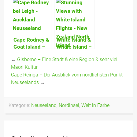
Strände,
Seele auf der
Schwimmen
Nordinsel
mit Delphinen,
baumeln zu
Kajak fahren,
lassen!
Inseltouren
Cape Rodney &
White Island &
Goat Island –
Whale Island –
Der beste
Faszinierender
←
Gisborne – Eine Stadt & eine Region & sehr viel
Tauch- und
Rundflug zu
Maori Kultur
Schnorchelplatz
Neuseelands
Cape Reinga – Der Ausblick vom nördlichsten Punkt
in der Nähe
aktiven Vulkan
von Auckland!
Neuseelands
→
Kategorie:
Neuseeland
,
Nordinsel
,
Welt in Farbe