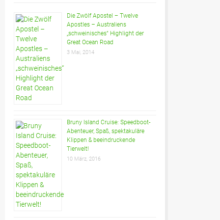
Die Zwölf Apostel – Twelve
Apostles – Australiens
„schweinisches“ Highlight der
Great Ocean Road
3 Mai, 2014
Bruny Island Cruise: Speedboot-
Abenteuer, Spaß, spektakuläre
Klippen & beeindruckende
Tierwelt!
10 März, 2016