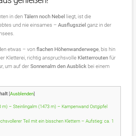
 aus genießen!
nten in den
Tälern noch Nebel
liegt, ist die
liebtes und nie einsames –
Ausflugsziel
ganz in der
msees.
eden etwas – von
flachen Höhenwanderwege
, bis hin
er Kletterei, richtig anspruchsvolle
Kletterrouten
für
ur, um auf der
Sonnenalm den Ausblick
bei einem
halt
[
Ausblenden
]
0 m) – Steinlingalm (1473 m) – Kampenwand Ostgipfel
hsvollerer Teil mit ein bisschen Klettern – Aufstieg: ca. 1