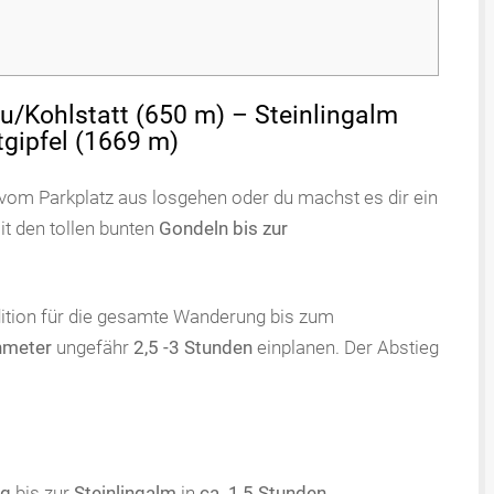
/Kohlstatt (650 m) – Steinlingalm
gipfel (1669 m)
 vom Parkplatz aus losgehen oder du machst es dir ein
it den tollen bunten
Gondeln bis zur
ndition für die gesamte Wanderung bis zum
nmeter
ungefähr
2,5 -3 Stunden
einplanen. Der Abstieg
ng
bis zur
Steinlingalm
in
ca. 1,5 Stunden
.