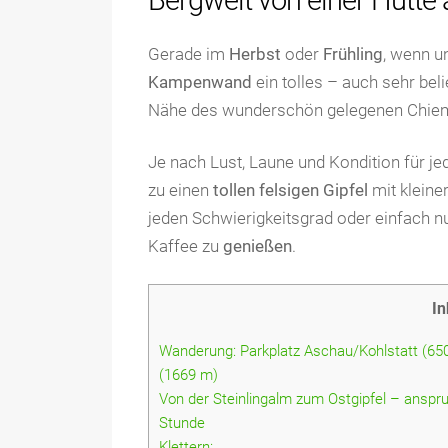
Bergwelt von einer Hütte
Gerade im
Herbst
oder
Frühling
, wenn u
Kampenwand
ein tolles – auch sehr be
Nähe des wunderschön gelegenen Chie
Je nach Lust, Laune und Kondition für j
zu einen
tollen felsigen Gipfel
mit kleiner
jeden Schwierigkeitsgrad oder einfach n
Kaffee zu
genießen
.
In
Wanderung: Parkplatz Aschau/Kohlstatt (65
(1669 m)
Von der Steinlingalm zum Ostgipfel – anspruc
Stunde
Klettern: