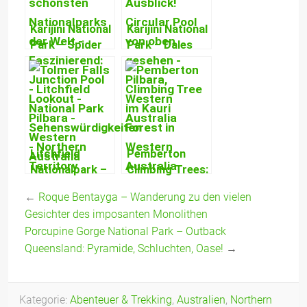
Canyons!
Karijini National
Karijini National
Park – Spider
Park – Dales
Walk, Junction
Gorge, Circular
Pool, Handrail
Pool,
Pool, Oxer
Fortescue Falls
Lookout
& Fern Pool
Litchfield
Pemberton
Nationalpark –
Climbing Trees:
Wasserfälle,
Feuerwehrbäume,
←
Roque Bentayga – Wanderung zu den vielen
Rock Pools &
Adrenalin &
Gesichter des imposanten Monolithen
gigantische
gigantische
Porcupine Gorge National Park – Outback
Termitenhügel
Karri-Wälder
Queensland: Pyramide, Schluchten, Oase!
→
Kategorie:
Abenteuer & Trekking
,
Australien
,
Northern