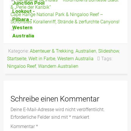
←
Cartagena de Indias – Kolumbiens bunteste Stadt
Pool, Handrail
Zebedee
& „Perle der Karibik“
Pool, Oxer
Thermal
Cape Range National Park & Ningaloo Reef –
Lookout
Springs,
Chamberlain
Schönstes Korallenriff, Strände & zerfurchte Canyons!
River –
→
Highlights
eines Tages!
Kategorie:
Abenteuer & Trekking
,
Australien
,
Slideshow
,
Startseite
,
Welt in Farbe
,
Western Australia
Tags:
Ningaloo Reef
,
Wandern Australien
Schreibe einen Kommentar
Deine E-Mail-Adresse wird nicht veröffentlicht.
Erforderliche Felder sind mit
*
markiert
Kommentar
*