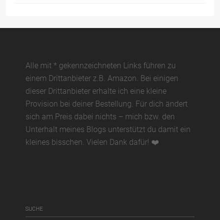
Alle mit * gekennzeichneten Links führen zu
einem Drittanbieter z.B. Amazon. Bei einigen
dieser Drittanbieter erhalte ich eine kleine
Provision bei deiner Bestellung. Für dich ändert
sich am Preis dabei nichts – mich bzw. den
Unterhalt meines Blogs unterstützt du damit ein
kleines bisschen. Vielen Dank dafür! ❤️
SUCHE