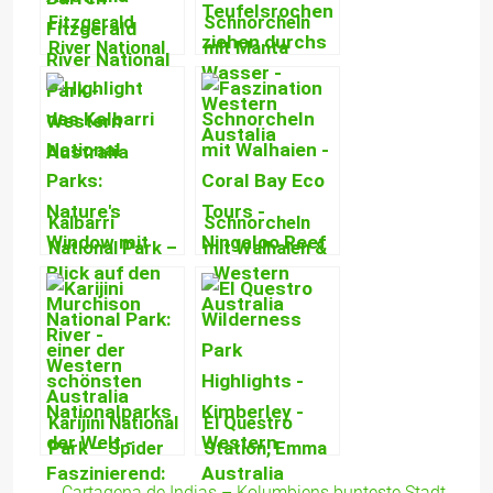
Fitzgerald
Schnorcheln
River National
mit Manta
Park – Berge,
Rochen – Von
Botanisches
der Faszination
Wunderland,
Riesenrochen
Seen & Meer
hautnah zu
erleben!
Kalbarri
Schnorcheln
National Park –
mit Walhaien &
Murchison
gigantischen
River, Nature’s
Mondfischen –
Window & Tiefe
Eine Coral Bay
Canyons
Sensation!
Karijini National
El Questro
Park – Spider
Station, Emma
Walk, Junction
Gorge,