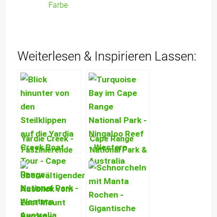
Farbe
Weiterlesen & Inspirieren Lassen:
Yardie Creek -
Cape Range
Faszinierende
National Park &
Bootstour &
Ningaloo Reef
Grandioses
– Schönstes
Steilklippen
Korallenriff,
Panorama!
Strände &
zerfurchte
Canyons!