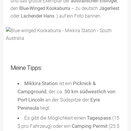
und das größte Exemplar der
australischen Eisvögel
,
den
Blue-Winged Kookaburra
– zu deutsch
Jägerliest
oder
Lachender Hans
:) auf ein Foto bannen.
Meine Tipps:
Mikkira Station
ist ein
Picknick &
Campground
, der ca.
30 km südwestlich von
Port Lincoln
an der Südspitze der
Eyre
Peninsula
liegt.
Es gibt die Möglichkeit einen
Tagespass
(15
$ pro Fahrzeug) oder ein
Camping Permit
(25 $