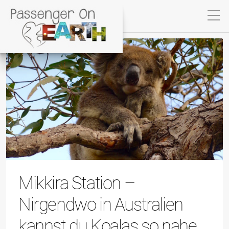
Mikkira Station –
Nirgendwo in Australien
kannst du Koalas so nahe