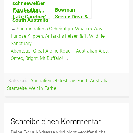
Verspieltheit &
Wildlife
Faszination
Bowman
Neugier!
Sanctuary
Lake Gairdner:
Scenic Drive &
schneeweißer
Beachport:
←
Südaustraliens Geheimtipp: Whalers Way –
Salzsee
Wandern,
Furiose Klippen, Antarktis Felsen & 1. Wildlife
eingebettet in
Relaxen, Off-
Sanctuary
rote Hügel der
Road Spaß!
Grawler
Abenteuer Great Alpine Road – Australian Alps,
Ranges
Omeo, Bright, Mt Buffalo!
→
Kategorie:
Australien
,
Slideshow
,
South Australia
,
Startseite
,
Welt in Farbe
Schreibe einen Kommentar
Deine E-Mail-Adresse wird nicht veröffentlicht.