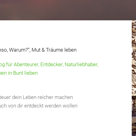
s!
ten & Traumstrände
ds
ieso, Warum?“, Mut & Träume leben
g für Abenteurer, Entdecker, Naturliebhaber,
ben in Bunt lieben
nteuer dein Leben reicher machen
ch von dir entdeckt werden wollen