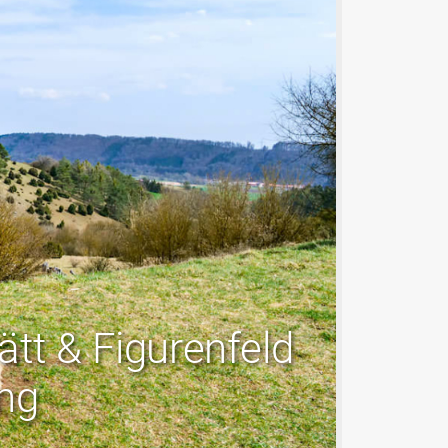
tt & Figurenfeld
ng