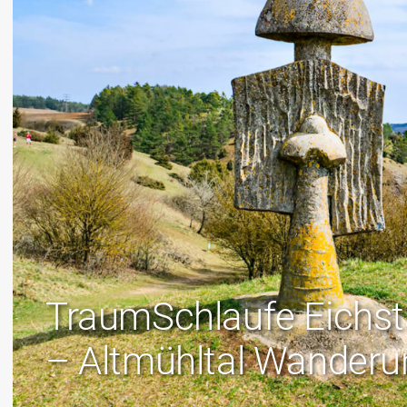
TraumSchlaufe Eichstä
– Altmühltal Wanderu