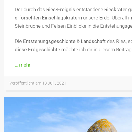
Der durch das
Ries-Ereignis
entstandene
Rieskrater
ge
erforschten Einschlagskratern
unsere Erde. Überall i
Steinbrüche und Felsen Einblicke in die Entstehungsg
Die
Entstehungsgeschichte
&
Landschaft
des Ries, s
diese Erdgeschichte
möchte ich dir in diesem Beitrag 
… mehr
Veröffentlicht am 13 Juli , 2021