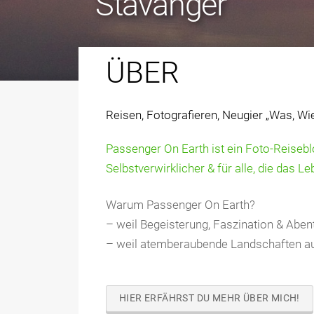
Massentourismu
Landschaften
Highlights
Stavanger
Sehenswürdigkei
Steilklippen Irlan
Italiens
Auto
Einblicke
ÜBER
Reisen, Fotografieren, Neugier „Was, W
Passenger On Earth ist ein Foto-Reiseblo
Selbstverwirklicher & für alle, die das Le
Warum Passenger On Earth?
– weil Begeisterung, Faszination & Abe
– weil atemberaubende Landschaften au
HIER ERFÄHRST DU MEHR ÜBER MICH!