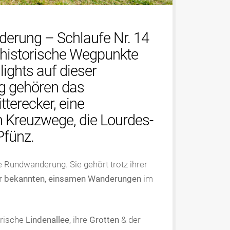
derung – Schlaufe Nr. 14
& historische Wegpunkte
lights auf dieser
g gehören das
terecker, eine
n Kreuzwege, die Lourdes-
Pfünz.
e Rundwanderung. Sie gehört trotz ihrer
r bekannten, einsamen Wanderungen
im
orische
Lindenallee
, ihre
Grotten
& der