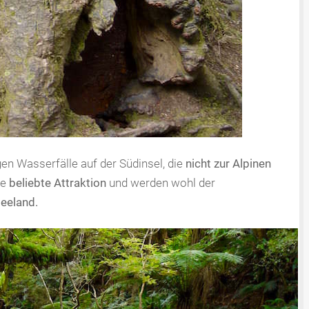
gen Wasserfälle auf der Südinsel, die
nicht zur Alpinen
ne
beliebte Attraktion
und werden wohl der
seeland.