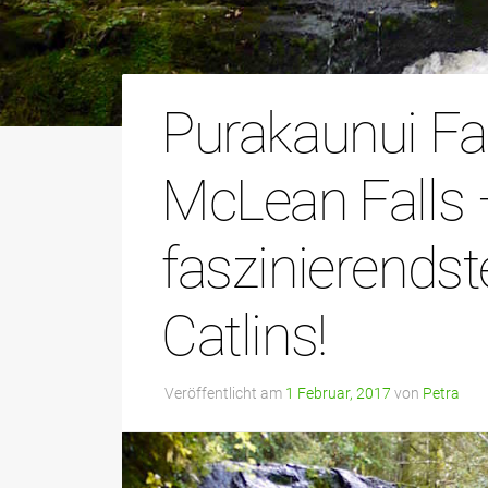
Purakaunui Fal
McLean Falls 
faszinierendst
Catlins!
Veröffentlicht am
1 Februar, 2017
von
Petra