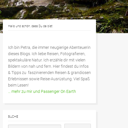
Hallo und schön, dass Du da bist!
Ich bin Petra, die immer neugierige Abenteuerin
dieses Blogs. Ich liebe Reisen, Fotografieren,
spektakuläre Natur. Ich erzähle dir mit vielen
Bildern von nah und fern. Hier findest du Infos
& Tipps zu faszinierenden Reisen & grandiosen
Erlebnissen sowie Reise-Ausrüstung. Viel Spaß
beim Lesen!
… mehr zu mir und Passenger On Earth
SUCHE