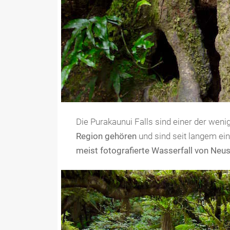
Die Purakaunui Falls sind einer der weni
Region gehören
und sind seit langem ei
meist fotografierte Wasserfall von Neu