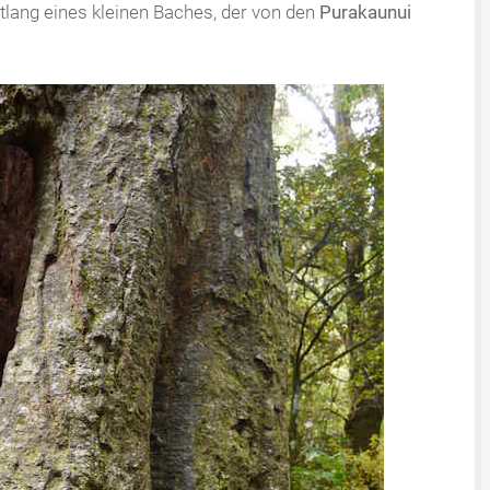
tlang eines kleinen Baches, der von den
Purakaunui