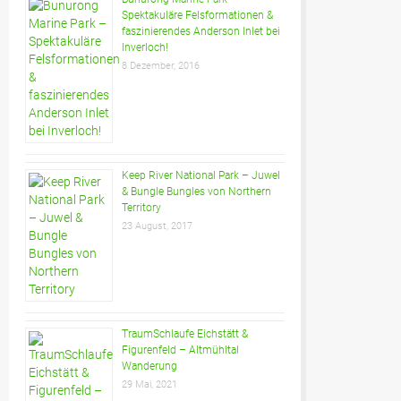
Spektakuläre Felsformationen &
faszinierendes Anderson Inlet bei
Inverloch!
8 Dezember, 2016
Keep River National Park – Juwel
& Bungle Bungles von Northern
Territory
23 August, 2017
TraumSchlaufe Eichstätt &
Figurenfeld – Altmühltal
Wanderung
29 Mai, 2021