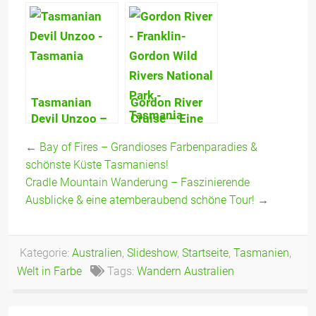
Wasserfälle,
Road –
Rock Pools &
Australian
gigantische
Alps, Omeo,
Termitenhügel
Bright, Mt
Buffalo!
Tasmanian
Gordon River
Devil Unzoo –
Cruise – Eine
Tasmanische
Tour voller
←
Bay of Fires – Grandioses Farbenparadies &
Teufel &
Kontraste:
schönste Küste Tasmaniens!
Tasmaniens
Hells Gates,
Cradle Mountain Wanderung – Faszinierende
Wildlife ganz
Sarah Island,
anders erleben!
Gordon River,
Ausblicke & eine atemberaubend schöne Tour!
→
Macquarie
Harbour
Kategorie:
Australien
,
Slideshow
,
Startseite
,
Tasmanien
,
Welt in Farbe
Tags:
Wandern Australien