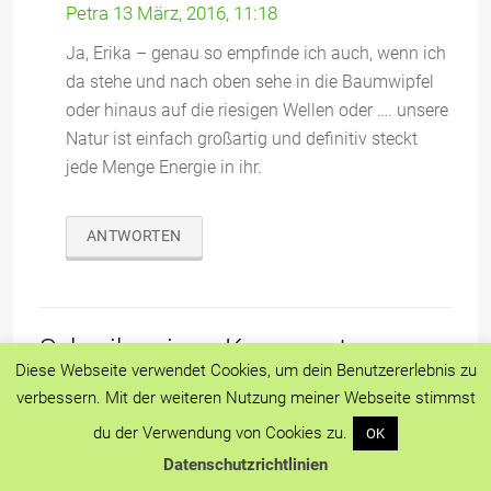
Petra
13 März, 2016, 11:18
Ja, Erika – genau so empfinde ich auch, wenn ich
da stehe und nach oben sehe in die Baumwipfel
oder hinaus auf die riesigen Wellen oder …. unsere
Natur ist einfach großartig und definitiv steckt
jede Menge Energie in ihr.
ANTWORTEN
Schreibe einen Kommentar
Diese Webseite verwendet Cookies, um dein Benutzererlebnis zu
Deine E-Mail-Adresse wird nicht veröffentlicht.
verbessern. Mit der weiteren Nutzung meiner Webseite stimmst
Erforderliche Felder sind mit
*
markiert
du der Verwendung von Cookies zu.
OK
Kommentar
*
Datenschutzrichtlinien