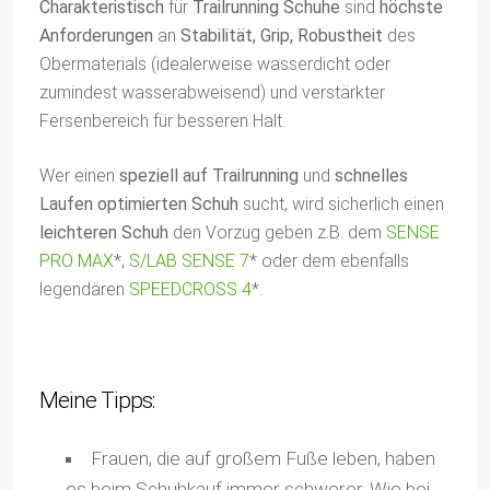
Charakteristisch
für
Trailrunning Schuhe
sind
höchste
Anforderungen
an
Stabilität, Grip, Robustheit
des
Obermaterials (idealerweise wasserdicht oder
zumindest wasserabweisend) und verstärkter
Fersenbereich für besseren Halt.
Wer einen
speziell auf Trailrunning
und
schnelles
Laufen optimierten Schuh
sucht, wird sicherlich einen
leichteren Schuh
den Vorzug geben z.B. dem
SENSE
PRO MAX
*,
S/LAB SENSE 7
* oder dem ebenfalls
legendären
SPEEDCROSS 4
*.
Meine Tipps:
Frauen, die auf großem Fuße leben, haben
es beim Schuhkauf immer schwerer. Wie bei