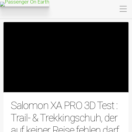
Salomon XA PRO 3D Test :
Trail- & Trekkingschuh, der
auf keiner Reise fehlen darf