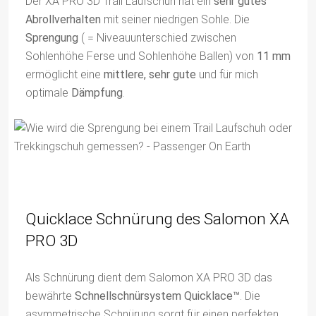
Der XA PRO 3D Trail Laufschuh hat ein
sehr gutes
Abrollverhalten
mit seiner niedrigen Sohle. Die
Sprengung
( = Niveauunterschied zwischen
Sohlenhöhe Ferse und Sohlenhöhe Ballen) von
11 mm
ermöglicht eine
mittlere, sehr gute
und für mich
optimale
Dämpfung
.
Quicklace Schnürung des Salomon XA
PRO 3D
Als Schnürung dient dem Salomon XA PRO 3D das
bewährte
Schnellschnürsystem Quicklace™
. Die
asymmetrische Schnürung sorgt für einen perfekten