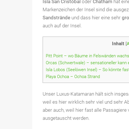
Isla San Cristóbal
oder
Chatham
hat ein
Markenzeichen der Insel sind die ausge
Sandstrände
und dass hier eine sehr
gro
auch auf der Insel.
Inhalt
[
A
Pitt Point – wo Bäume in Felswänden wachse
Orcas (Schwertwale) – sensationeller kann e
Isla Lobos (Seelöwen Insel) – So könnte fast
Playa Ochoa – Ochoa Strand
Unser Luxus-Katamaran hält sich insge
weil es hier wirklich sehr viel und sehr
aber auch, weil hier fast alle Passagie
ausgetauscht werden.