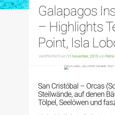
Galapagos Ins
– Highlights Te
Point, Isla Lo
Veröffentlicht am
11 November, 2015
von
Petra
San Cristóbal – Orcas (Sc
Steilwände, auf denen B
Tölpel, Seelöwen und fas