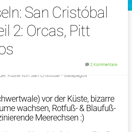
eln: San Cristóbal
il 2: Orcas, Pitt
bos
2 Kommentare
hwertwale) vor der Küste, bizarre
äume wachsen, Rotfuß- & Blaufuß-
zinierende Meerechsen :)