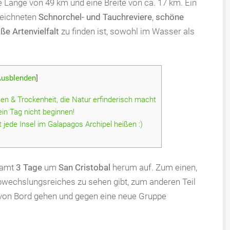
e Länge von 49 km und eine Breite von ca. 17 km. Ein
zeichneten
Schnorchel- und Tauchreviere
,
schöne
ße Artenvielfalt
zu finden ist, sowohl im Wasser als
usblenden
]
n & Trockenheit, die Natur erfinderisch macht
in Tag nicht beginnen!
 jede Insel im Galapagos Archipel heißen :)
samt
3 Tage
um
San Cristobal
herum auf. Zum einen,
 Abwechslungsreiches zu sehen gibt, zum anderen Teil
re von Bord gehen und gegen eine neue Gruppe