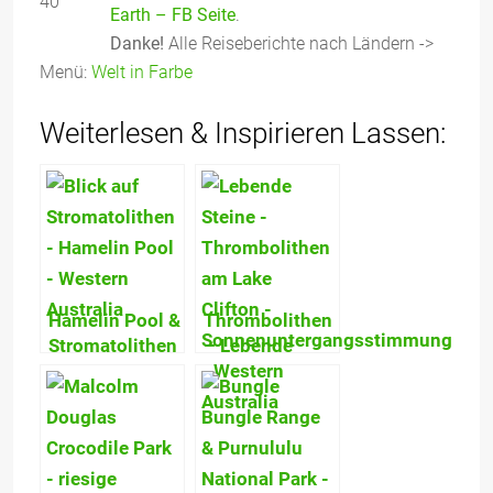
Earth – FB Seite
.
Danke!
Alle Reiseberichte nach Ländern ->
Menü:
Welt in Farbe
Weiterlesen & Inspirieren Lassen:
Hamelin Pool &
Thrombolithen
Stromatolithen
– Lebende
– 3,5 Mia Jahre
Steine von
zurück zum
Lake Clifton:
Ursprung allen
Sprungbrett in
Lebens!
die Evolution!