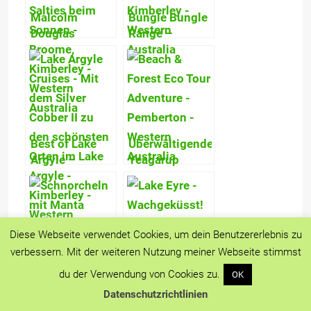
Malcolm
Bungle Bungle
Douglas
Range –
Crocodile Park:
Purnululu
Ein Heim für
National Park:
geächtete
Grandiose
Salzwasserkrokodile
Felsen &
Farben
Best of Lake
Überwältigende
Argyle –
Yeagarup
Faszinierende
Sanddünen &
Bootstour auf
Gigantische
dem Juwel der
Karri Wälder –
Kimberley
Beach & Forest
Diese Webseite verwendet Cookies, um dein Benutzererlebnis zu
4WD
verbessern. Mit der weiteren Nutzung meiner Webseite stimmst
Adventure!
Schnorcheln
Lake Eyre –
du der Verwendung von Cookies zu.
OK
mit Manta
Wachgeküsst!
Datenschutzrichtlinien
Rochen – Von
Suche nach