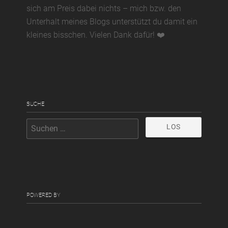
sich am Preis dabei nichts – mich bzw. den
Unterhalt meines Blogs unterstützt du damit ein
kleines bisschen. Vielen Dank dafür! ❤️
SUCHE
POWERED BY