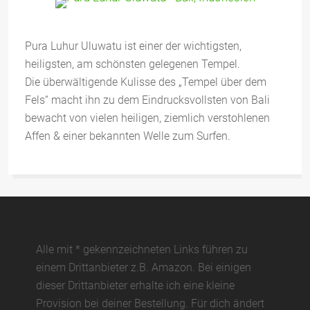
Pura Luhur Uluwatu ist einer der wichtigsten,
heiligsten, am schönsten gelegenen Tempel.
Die überwältigende Kulisse des „Tempel über dem
Fels“ macht ihn zu dem Eindrucksvollsten von Bali
bewacht von vielen heiligen, ziemlich verstohlenen
Affen & einer bekannten Welle zum Surfen.
Alle mit * gekennzeichneten Links führen zu
einem Drittanbieter z.B. Amazon. Bei einigen
dieser Drittanbieter erhalte ich eine kleine
Provision bei deiner Bestellung. Für dich ändert