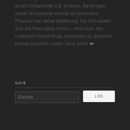
einem Drittanbieter z.B. Amazon. Bei einigen
dieser Drittanbieter erhalte ich eine kleine
Provision bei deiner Bestellung. Für dich ändert
sich am Preis dabei nichts – mich bzw. den
Unterhalt meines Blogs unterstützt du damit ein
kleines bisschen. Vielen Dank dafür! ❤️
SUCHE