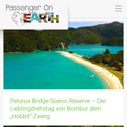
Pelorus Bridge Scenic Reserve – Der
Lieblingdrehstag von Bombur dem
„Hobbit“-Zwerg