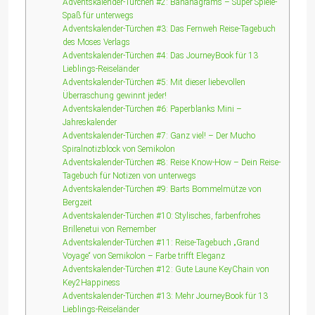
Adventskalender-Türchen #2: Bananagrams – Super Spiele-
Spaß für unterwegs
Adventskalender-Türchen #3: Das Fernweh Reise-Tagebuch
des Moses Verlags
Adventskalender-Türchen #4: Das JourneyBook für 13
Lieblings-Reiseländer
Adventskalender-Türchen #5: Mit dieser liebevollen
Überraschung gewinnt jeder!
Adventskalender-Türchen #6: Paperblanks Mini –
Jahreskalender
Adventskalender-Türchen #7: Ganz viel! – Der Mucho
Spiralnotizblock von Semikolon
Adventskalender-Türchen #8: Reise Know-How – Dein Reise-
Tagebuch für Notizen von unterwegs
Adventskalender-Türchen #9: Barts Bommelmütze von
Bergzeit
Adventskalender-Türchen #10: Stylisches, farbenfrohes
Brillenetui von Remember
Adventskalender-Türchen #11: Reise-Tagebuch „Grand
Voyage“ von Semikolon – Farbe trifft Eleganz
Adventskalender-Türchen #12: Gute Laune KeyChain von
Key2Happiness
Adventskalender-Türchen #13: Mehr JourneyBook für 13
Lieblings-Reiseländer