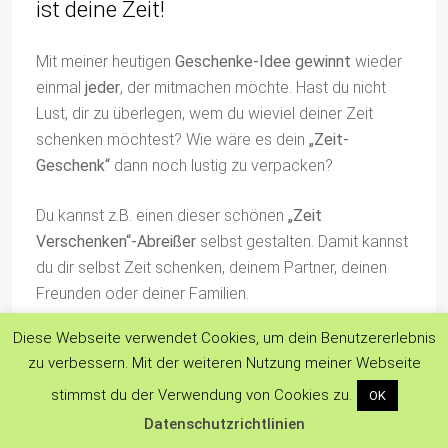
ist deine Zeit!
Mit meiner heutigen
Geschenke-Idee gewinnt
wieder
einmal
jeder
, der mitmachen möchte. Hast du nicht
Lust, dir zu überlegen, wem du wieviel deiner Zeit
schenken möchtest? Wie wäre es dein
„Zeit-
Geschenk“
dann noch lustig zu verpacken?
Du kannst z.B. einen dieser schönen
„Zeit
Verschenken“-Abreißer
selbst gestalten. Damit kannst
du dir selbst Zeit schenken, deinem Partner, deinen
Freunden oder deiner Familien.
Diese Webseite verwendet Cookies, um dein Benutzererlebnis
zu verbessern. Mit der weiteren Nutzung meiner Webseite
stimmst du der Verwendung von Cookies zu.
OK
Ein
besonders schönes Geschenk
finde ich! Denn
Datenschutzrichtlinien
wenn wir jemanden unsere
Zeit schenken
, schenken