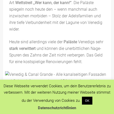
Art
Wettstreit „Wer kann, der kann!“
. Die Paläste
spiegeln noch heute den – wenn manchmal auch
inzwischen morbiden – Stolz der Adelsfamilien und
ihre tiefe Verbundenheit mit der Lagune von Venedig
wider.
Heute sind allerdings viele der
Paläste
Venedigs sehr
stark verwittert
und können die unerbittlichen Nage-
Spuren des Zahns der Zeit nicht verbergen. Das Geld
für eine kostspielige Renovierungen fehlt.
Diese Webseite verwendet Cookies, um dein Benutzererlebnis zu
verbessern. Mit der weiteren Nutzung meiner Webseite stimmst
Die
Paläste Venedigs
unterscheiden
sich erheblich in
du der Verwendung von Cookies zu.
OK
ihrer
Größe
. Die
Bauweise
ist allerdings
dieselbe
. Das
Datenschutzrichtlinien
unterste Geschoss, das
Wassergeschoss
, ist offen.