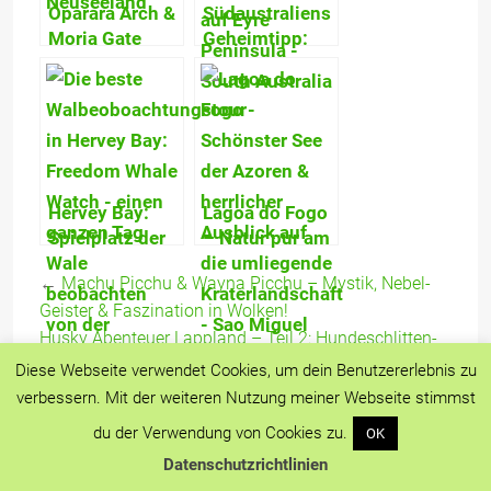
Oparara Arch &
Südaustraliens
Moria Gate
Geheimtipp:
Arch – Größter
Whalers Way –
natürlicher
Furiose
Felsbogen &
Klippen,
außerirdische
Antarktis
Farbintensität!
Felsen & 1.
Wildlife
Hervey Bay:
Lagoa do Fogo
Sanctuary
Spielplatz der
– Natur pur am
Buckelwale –
schönsten
←
Machu Picchu & Wayna Picchu – Mystik, Nebel-
Wale aus
Kratersee der
Geister & Faszination in Wolken!
nächster Nähe
Azoren
Husky Abenteuer Lappland – Teil 2: Hundeschlitten-
erleben!
Tour mit Expeditionscharakter
→
Diese Webseite verwendet Cookies, um dein Benutzererlebnis zu
verbessern. Mit der weiteren Nutzung meiner Webseite stimmst
du der Verwendung von Cookies zu.
OK
Kategorie:
Abenteuer & Trekking
,
Europa
,
Reise-
Datenschutzrichtlinien
Erzählungen
,
Schweden
,
Slideshow
,
Startseite
,
Welt in