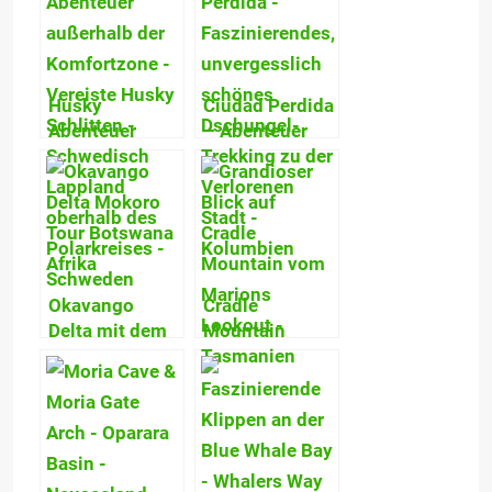
Husky
Ciudad Perdida
Abenteuer
– Abenteuer
Lappland – Teil
pur!
2:
Dschungel-
Hundeschlitten-
Trekking zu
Tour mit
Kolumbiens
Expeditionscharakter
Verlorener
Stadt
Okavango
Cradle
Delta mit dem
Mountain
Mokoro – Das
Wanderung –
tierreichste
Faszinierende
Feuchtgebiet
Ausblicke &
Afrikas
eine
hautnah
atemberaubend
erleben!
schöne Tour!