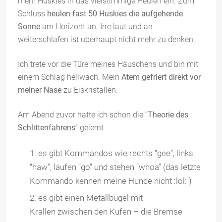
mehr Huskies in das vielstimmige Heulen ein. Zum
Schluss
heulen fast 50 Huskies
die aufgehende
Sonne
am Horizont an. Irre laut und an
weiterschlafen ist überhaupt nicht mehr zu denken.
Ich trete vor die Türe meines Häuschens und bin mit
einem Schlag hellwach. Mein
Atem gefriert direkt vor
meiner Nase
zu Eiskristallen.
Am Abend zuvor hatte ich schon die “
Theorie des
Schlittenfahrens
” gelernt
es gibt Kommandos wie rechts “gee”, links
“haw”, laufen “go” und stehen “whoa” (das letzte
Kommando kennen meine Hunde nicht :lol: )
es gibt einen Metallbügel mit
Krallen zwischen den Kufen – die Bremse